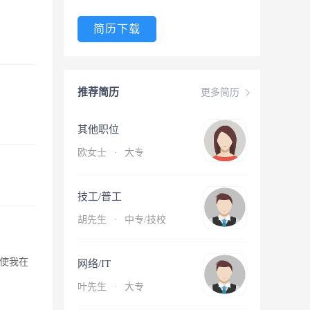
简历下载
推荐简历
更多简历
其他职位
欧女士
·
大专
技工/普工
胡先生
·
中专/技校
使我在
网络/IT
叶先生
·
大专