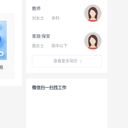
教师
刘女士
·
本科
家政/保安
聂女士
·
高中以下
查看更多简历
息
微信扫一扫找工作